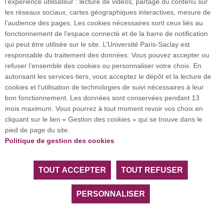
l’expérience utilisateur : lecture de vidéos, partage du contenu sur
Plan du site
les réseaux sociaux, cartes géographiques interactives, mesure de
l’audience des pages. Les cookies nécessaires sont ceux liés au
fonctionnement de l'espace connecté et de la barre de notification
Investissement d’avenir (CGI)
qui peut être utilisée sur le site. L’Université Paris-Saclay est
responsable du traitement des données. Vous pouvez accepter ou
refuser l’ensemble des cookies ou personnaliser votre choix. En
Accueil des publics internationaux
autorisant les services tiers, vous acceptez le dépôt et la lecture de
cookies et l'utilisation de technologies de suivi nécessaires à leur
bon fonctionnement. Les données sont conservées pendant 13
mois maximum. Vous pourrez à tout moment revoir vos choix en
L’Université Paris-Saclay coordonne l'Alliance
cliquant sur le lien « Gestion des cookies » qui se trouve dans le
européenne EUGLOH et est membre des réseaux
pied de page du site.
européens et internationaux CESAER, EUA, EUF,
Politique de gestion des cookies
LERU, U7+ et U21.
TOUT ACCEPTER
TOUT REFUSER
Tous droits réservés Université Paris-Saclay
Accessibilité :
partiellement conforme
PERSONNALISER
Facebook
LinkedIn
Youtube
Bluesky
Instagram