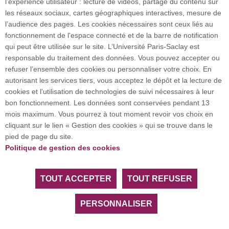
l’expérience utilisateur : lecture de vidéos, partage du contenu sur
Plan du site
les réseaux sociaux, cartes géographiques interactives, mesure de
l’audience des pages. Les cookies nécessaires sont ceux liés au
fonctionnement de l'espace connecté et de la barre de notification
Investissement d’avenir (CGI)
qui peut être utilisée sur le site. L’Université Paris-Saclay est
responsable du traitement des données. Vous pouvez accepter ou
refuser l’ensemble des cookies ou personnaliser votre choix. En
Accueil des publics internationaux
autorisant les services tiers, vous acceptez le dépôt et la lecture de
cookies et l'utilisation de technologies de suivi nécessaires à leur
bon fonctionnement. Les données sont conservées pendant 13
mois maximum. Vous pourrez à tout moment revoir vos choix en
L’Université Paris-Saclay coordonne l'Alliance
cliquant sur le lien « Gestion des cookies » qui se trouve dans le
européenne EUGLOH et est membre des réseaux
pied de page du site.
européens et internationaux CESAER, EUA, EUF,
Politique de gestion des cookies
LERU, U7+ et U21.
TOUT ACCEPTER
TOUT REFUSER
Tous droits réservés Université Paris-Saclay
Accessibilité :
partiellement conforme
PERSONNALISER
Facebook
LinkedIn
Youtube
Bluesky
Instagram