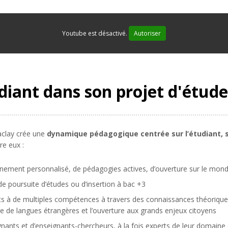
Youtube est désactivé.
Autoriser
iant dans son projet d'étude
Saclay crée une
dynamique pédagogique centrée sur l’étudiant, s
re eux :
nement personnalisé, de pédagogies actives, d’ouverture sur le mond
de poursuite d’études ou d’insertion à bac +3
ts à de multiples compétences à travers des connaissances théorique
ue de langues étrangères et l’ouverture aux grands enjeux citoyens
ants et d’enseignants-chercheurs, à la fois experts de leur domaine 