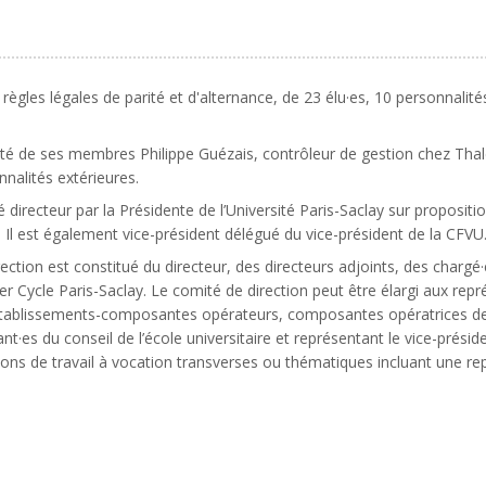
ègles légales de parité et d'alternance, de 23 élu·es, 10 personnalit
rité de ses membres Philippe Guézais, contrôleur de gestion chez Thales
nalités extérieures.
irecteur par la Présidente de l’Université Paris-Saclay sur proposition
 Il est également vice-président délégué du vice-président de la CFVU
ection est constitué du directeur, des directeurs adjoints, des chargé·
mier Cycle Paris-Saclay. Le comité de direction peut être élargi aux r
y, établissements-composantes opérateurs, composantes opératrices d
nt·es du conseil de l’école universitaire et représentant le vice-prési
ons de travail à vocation transverses ou thématiques incluant une rep