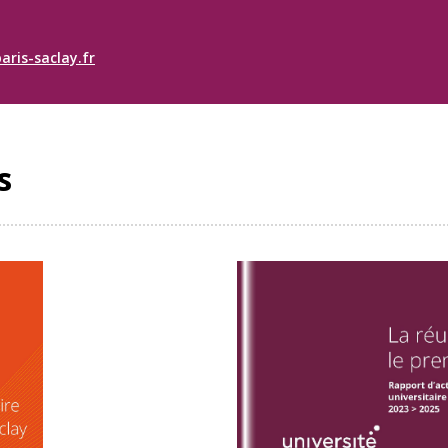
aris-saclay.fr
s