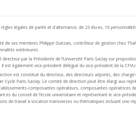
ègles légales de parité et d'alternance, de 23 élu·es, 10 personnalit
rité de ses membres Philippe Guézais, contrôleur de gestion chez Thales
nalités extérieures.
irecteur par la Présidente de l’Université Paris-Saclay sur proposition
 Il est également vice-président délégué du vice-président de la CFVU
ection est constitué du directeur, des directeurs adjoints, des chargé·
mier Cycle Paris-Saclay. Le comité de direction peut être élargi aux r
y, établissements-composantes opérateurs, composantes opératrices d
nt·es du conseil de l’école universitaire et représentant le vice-prési
ons de travail à vocation transverses ou thématiques incluant une rep