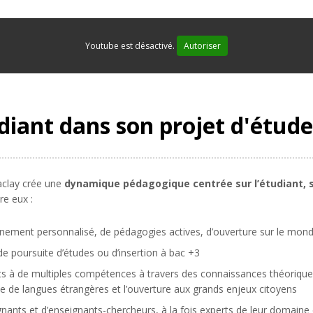
Youtube est désactivé.
Autoriser
iant dans son projet d'étude
Saclay crée une
dynamique pédagogique centrée sur l’étudiant, s
re eux :
nement personnalisé, de pédagogies actives, d’ouverture sur le mond
de poursuite d’études ou d’insertion à bac +3
ts à de multiples compétences à travers des connaissances théorique
ue de langues étrangères et l’ouverture aux grands enjeux citoyens
ants et d’enseignants-chercheurs, à la fois experts de leur domaine 