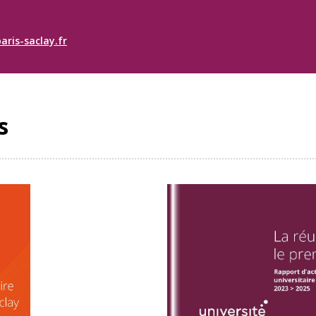
aris-saclay.fr
s