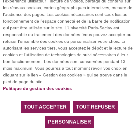
l’expérience utilisateur : lecture de vidéos, partage du contenu sur
Plan du site
les réseaux sociaux, cartes géographiques interactives, mesure de
l’audience des pages. Les cookies nécessaires sont ceux liés au
fonctionnement de l'espace connecté et de la barre de notification
Investissement d’avenir (CGI)
qui peut être utilisée sur le site. L’Université Paris-Saclay est
responsable du traitement des données. Vous pouvez accepter ou
refuser l’ensemble des cookies ou personnaliser votre choix. En
Accueil des publics internationaux
autorisant les services tiers, vous acceptez le dépôt et la lecture de
cookies et l'utilisation de technologies de suivi nécessaires à leur
bon fonctionnement. Les données sont conservées pendant 13
mois maximum. Vous pourrez à tout moment revoir vos choix en
L’Université Paris-Saclay coordonne l'Alliance
cliquant sur le lien « Gestion des cookies » qui se trouve dans le
européenne EUGLOH et est membre des réseaux
pied de page du site.
européens et internationaux CESAER, EUA, EUF,
Politique de gestion des cookies
LERU, U7+ et U21.
TOUT ACCEPTER
TOUT REFUSER
Tous droits réservés Université Paris-Saclay
Accessibilité :
partiellement conforme
PERSONNALISER
Facebook
LinkedIn
Youtube
Bluesky
Instagram