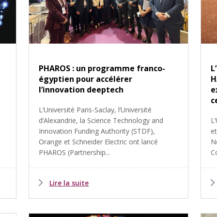
PHAROS : un programme franco-
L
égyptien pour accélérer
H
l’innovation deeptech
e
c
L’Université Paris-Saclay, l’Université
d’Alexandrie, la Science Technology and
L’
Innovation Funding Authority (STDF),
e
Orange et Schneider Electric ont lancé
N
PHAROS (Partnership...
Co
Lire la suite