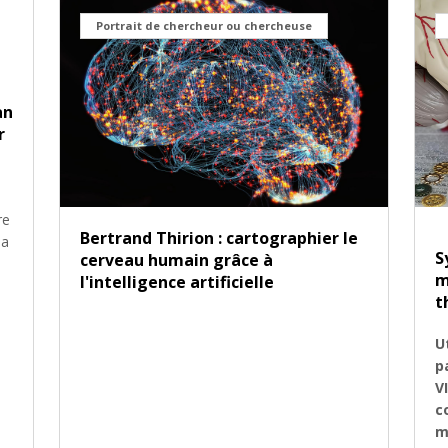
Portrait de chercheur ou chercheuse
an
r
re
Bertrand Thirion : cartographier le
 a
S
cerveau humain grâce à
m
l'intelligence artificielle
t
U
p
V
c
m