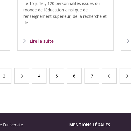
Le 15 juillet, 120 personnalités issues du
monde de l’éducation ainsi que de
l’enseignement supérieur, de la recherche et
de...
Lire la suite
Page
2
Page
3
Page
4
Page
5
Page
6
Page
7
Page
8
Pa
9
te
 l'université
MENTIONS LÉGALES