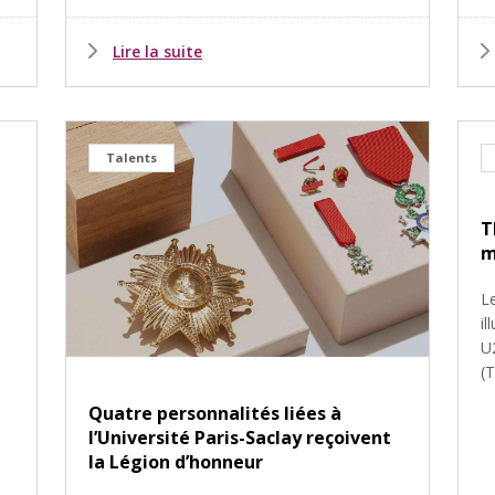
Lire la suite
Talents
T
m
L
i
U
(T
Quatre personnalités liées à
l’Université Paris-Saclay reçoivent
la Légion d’honneur