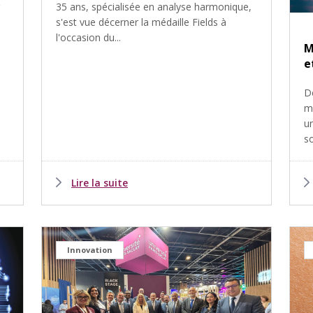
35 ans, spécialisée en analyse harmonique,
s'est vue décerner la médaille Fields à
l'occasion du...
M
e
D
m
u
so
Lire la suite
Innovation