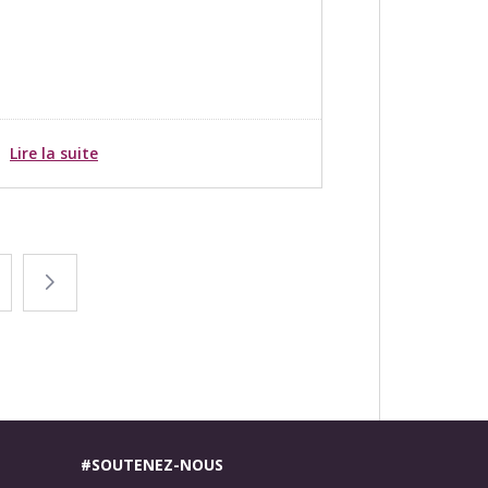
Lire la suite
ge
Page
suivante
#SOUTENEZ-NOUS