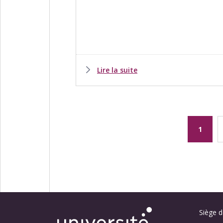
Lire la suite
Page
1
couran
Siège de