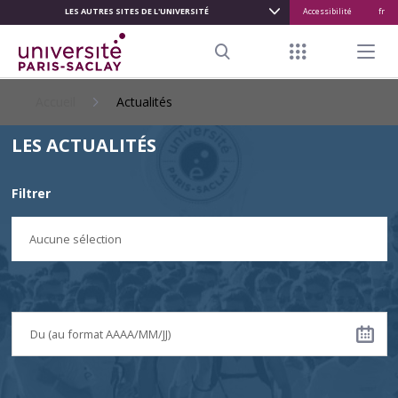
LES AUTRES SITES DE L'UNIVERSITÉ
Accessibilité
fr
ALLER
AU
Menu raccour
Menu pr
CONTENU
Search
PRINCIPAL
Accueil
Actualités
LES ACTUALITÉS
Filtrer
Aucune sélection