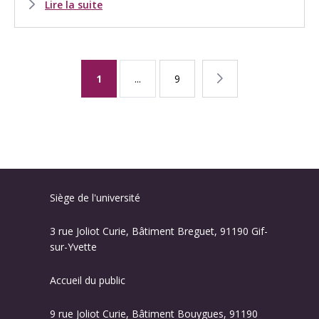
Lire la suite
Page
1
...
Page
9
Page
courante
suivante
Siège de l'université
3 rue Joliot Curie, Bâtiment Breguet, 91190 Gif-
sur-Yvette
Accueil du public
9 rue Joliot Curie, Bâtiment Bouygues, 91190