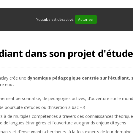
Youtube est désactivé.
Autoriser
iant dans son projet d'étude
Saclay crée une
dynamique pédagogique centrée sur l’étudiant, s
re eux :
nement personnalisé, de pédagogies actives, d’ouverture sur le mond
de poursuite d’études ou d’insertion à bac +3
ts à de multiples compétences à travers des connaissances théorique
ue de langues étrangères et l’ouverture aux grands enjeux citoyens
ants et d’enseignants-chercheurs, à la fois experts de leur domaine 