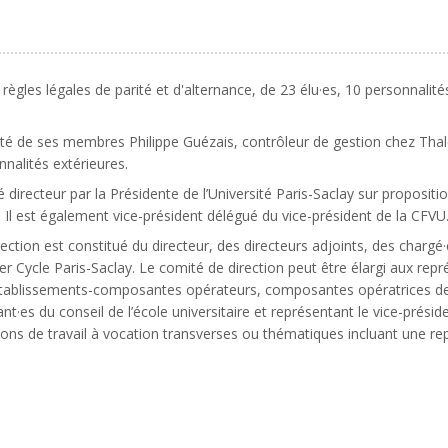
ègles légales de parité et d'alternance, de 23 élu·es, 10 personnalit
rité de ses membres Philippe Guézais, contrôleur de gestion chez Thales
nalités extérieures.
irecteur par la Présidente de l’Université Paris-Saclay sur proposition
 Il est également vice-président délégué du vice-président de la CFVU
ection est constitué du directeur, des directeurs adjoints, des chargé·
mier Cycle Paris-Saclay. Le comité de direction peut être élargi aux r
y, établissements-composantes opérateurs, composantes opératrices d
nt·es du conseil de l’école universitaire et représentant le vice-prési
ons de travail à vocation transverses ou thématiques incluant une rep