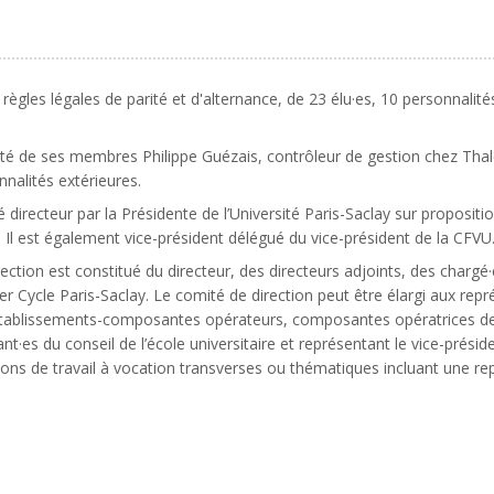
ègles légales de parité et d'alternance, de 23 élu·es, 10 personnalit
rité de ses membres Philippe Guézais, contrôleur de gestion chez Thales
nalités extérieures.
irecteur par la Présidente de l’Université Paris-Saclay sur proposition
 Il est également vice-président délégué du vice-président de la CFVU
ection est constitué du directeur, des directeurs adjoints, des chargé·
mier Cycle Paris-Saclay. Le comité de direction peut être élargi aux r
y, établissements-composantes opérateurs, composantes opératrices d
nt·es du conseil de l’école universitaire et représentant le vice-prési
ons de travail à vocation transverses ou thématiques incluant une rep