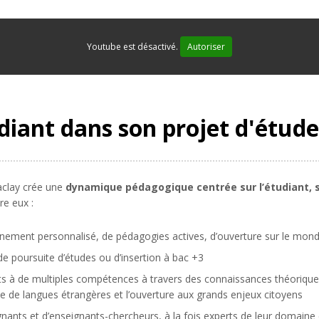
Youtube est désactivé.
Autoriser
iant dans son projet d'étude
Saclay crée une
dynamique pédagogique centrée sur l’étudiant, s
re eux :
nement personnalisé, de pédagogies actives, d’ouverture sur le mond
de poursuite d’études ou d’insertion à bac +3
ts à de multiples compétences à travers des connaissances théorique
ue de langues étrangères et l’ouverture aux grands enjeux citoyens
ants et d’enseignants-chercheurs, à la fois experts de leur domaine 