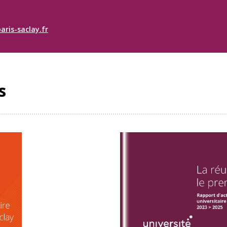
aris-saclay.fr
s