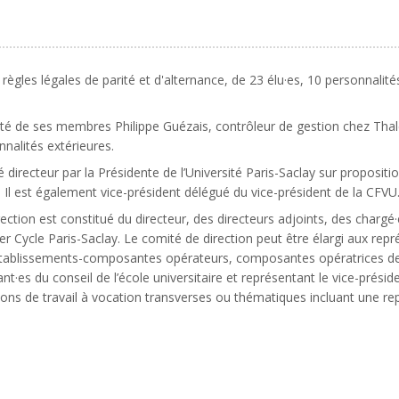
ègles légales de parité et d'alternance, de 23 élu·es, 10 personnalit
rité de ses membres Philippe Guézais, contrôleur de gestion chez Thales
nalités extérieures.
irecteur par la Présidente de l’Université Paris-Saclay sur proposition
 Il est également vice-président délégué du vice-président de la CFVU
ection est constitué du directeur, des directeurs adjoints, des chargé·
mier Cycle Paris-Saclay. Le comité de direction peut être élargi aux r
y, établissements-composantes opérateurs, composantes opératrices d
nt·es du conseil de l’école universitaire et représentant le vice-prési
ons de travail à vocation transverses ou thématiques incluant une rep