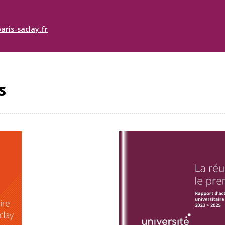
aris-saclay.fr
s