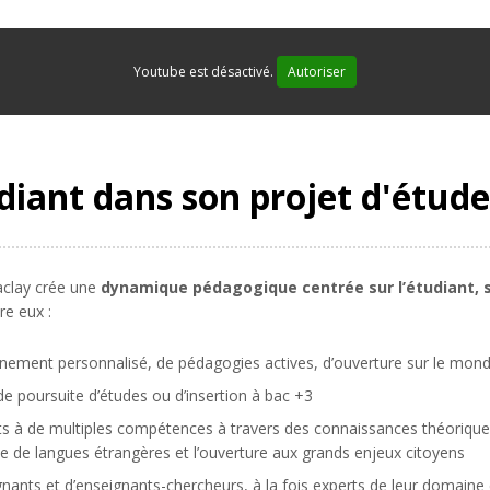
Youtube est désactivé.
Autoriser
iant dans son projet d'étude
Saclay crée une
dynamique pédagogique centrée sur l’étudiant, s
re eux :
nement personnalisé, de pédagogies actives, d’ouverture sur le mond
de poursuite d’études ou d’insertion à bac +3
ts à de multiples compétences à travers des connaissances théorique
ue de langues étrangères et l’ouverture aux grands enjeux citoyens
ants et d’enseignants-chercheurs, à la fois experts de leur domaine 