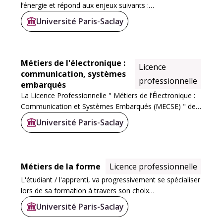
l’énergie et répond aux enjeux suivants :
Université Paris-Saclay
• secteur du bâtiment : diagnostic de performance
énergétique, nouvelle réglementation thermique...
Métiers de l'électronique :
Licence
communication, systèmes
professionnelle
embarqués
La Licence Professionnelle " Métiers de l’Électronique :
Communication et Systèmes Embarqués (MECSE) " de
l'IUT de Cachan comporte un parcours "Systèmes
Université Paris-Saclay
Embarqués et Supervision par Applications...
Métiers de la forme
Licence professionnelle
L'étudiant / l'apprenti, va progressivement se spécialiser
lors de sa formation à travers son choix
d'enseignement de spécialisation, son orientation de
Université Paris-Saclay
stage / d'apprentissage dans l'un des secteurs...