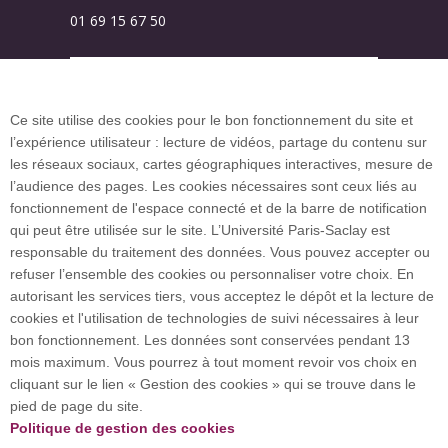
01 69 15 67 50
Plan des campus
Ce site utilise des cookies pour le bon fonctionnement du site et
l’expérience utilisateur : lecture de vidéos, partage du contenu sur
Plan du site
les réseaux sociaux, cartes géographiques interactives, mesure de
l’audience des pages. Les cookies nécessaires sont ceux liés au
fonctionnement de l'espace connecté et de la barre de notification
Investissement d’avenir (CGI)
qui peut être utilisée sur le site. L’Université Paris-Saclay est
responsable du traitement des données. Vous pouvez accepter ou
refuser l’ensemble des cookies ou personnaliser votre choix. En
Accueil des publics internationaux
autorisant les services tiers, vous acceptez le dépôt et la lecture de
cookies et l'utilisation de technologies de suivi nécessaires à leur
bon fonctionnement. Les données sont conservées pendant 13
mois maximum. Vous pourrez à tout moment revoir vos choix en
L’Université Paris-Saclay coordonne l'Alliance
cliquant sur le lien « Gestion des cookies » qui se trouve dans le
européenne EUGLOH et est membre des réseaux
pied de page du site.
européens et internationaux CESAER, EUA, EUF,
Politique de gestion des cookies
LERU, U7+ et U21.