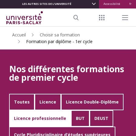
LES AUTRES SITES DE L'UNIVERSITÉ
Accessibilité
fr
ALLER
AU
Menu raccour
Menu pr
CONTENU
Search
PRINCIPAL
Accueil
Choisir sa formation
Formation par diplôme - 1er cycle
Nos différentes formations
de premier cycle
Toutes
Licence
Licence Double-Diplôme
Licence professionnelle
BUT
DEUST
Cycle Pluridisciplinaire d’études supérieures