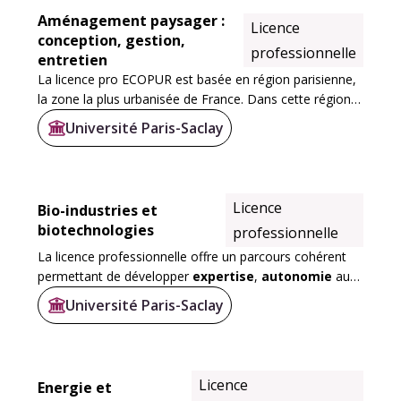
Aménagement paysager :
Licence
conception, gestion,
professionnelle
entretien
La licence pro ECOPUR est basée en région parisienne,
la zone la plus urbanisée de France. Dans cette région,
les problématiques liées au développement, à la
Université Paris-Saclay
valorisation et à la gestion des espaces...
Licence
Bio-industries et
biotechnologies
professionnelle
La licence professionnelle offre un parcours cohérent
permettant de développer
expertise
,
autonomie
au
travers d'une solide formation pratique et
Université Paris-Saclay
d’enseignements ancrés dans les réalités des...
Licence
Energie et