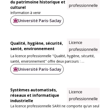
du patrimoine historique et
professionnelle
culturel
Information à venir
Université Paris-Saclay
Licence
Qualité, hygiène, sécurité,
santé, environnement
professionnelle
La licence professionnelle "Qualité, hygiène, sécurité,
santé, environnement" offre deux parcours :
Université Paris-Saclay
- Bio‐analyses et qualité pour les laboratoires de
biologie médicale (BAQ)
- Biologie et...
Systèmes automatisés,
Licence
réseaux et informatique
professionnelle
industrielle
La licence professionnelle SARII ne comporte qu'un seul