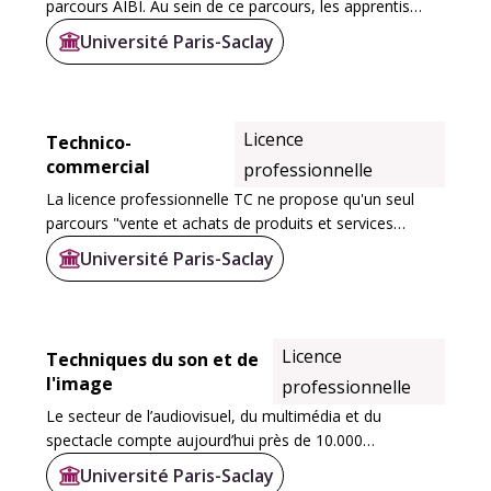
parcours AIBI. Au sein de ce parcours, les apprentis
sont amenés à se spécialiser dans un des deux
Université Paris-Saclay
domaines de la licence: l'automatisme...
Licence
Technico-
commercial
professionnelle
La licence professionnelle TC ne propose qu'un seul
parcours "vente et achats de produits et services
industriels".
Université Paris-Saclay
Licence
Techniques du son et de
l'image
professionnelle
Le secteur de l’audiovisuel, du multimédia et du
spectacle compte aujourd’hui près de 10.000
entreprises en France, employant environ 340.000
Université Paris-Saclay
personnes, majoritairement dans des profils de