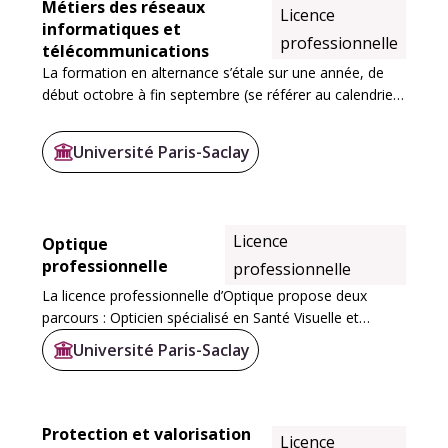
Métiers des réseaux
Licence
informatiques et
professionnelle
télécommunications
La formation en alternance s’étale sur une année, de
début octobre à fin septembre (se référer au calendrier
de l’alternance établi chaque année), découpée en :
Université Paris-Saclay
Licence
Optique
professionnelle
professionnelle
La licence professionnelle d’Optique propose deux
parcours : Opticien spécialisé en Santé Visuelle et
Opticien Manager. Ces deux parcours partagent un
Université Paris-Saclay
tronc commun d’environ 50% du volume horaire, qui...
Protection et valorisation
Licence