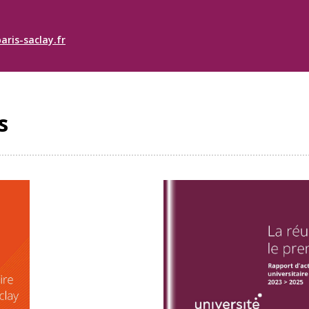
aris-saclay.fr
s