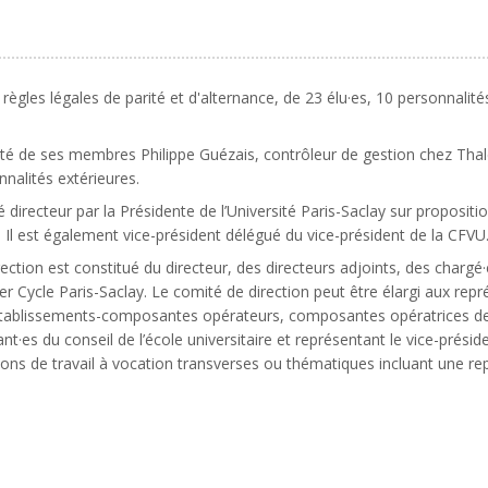
ègles légales de parité et d'alternance, de 23 élu·es, 10 personnalit
rité de ses membres Philippe Guézais, contrôleur de gestion chez Thales
nalités extérieures.
irecteur par la Présidente de l’Université Paris-Saclay sur proposition
 Il est également vice-président délégué du vice-président de la CFVU
ection est constitué du directeur, des directeurs adjoints, des chargé·
mier Cycle Paris-Saclay. Le comité de direction peut être élargi aux r
y, établissements-composantes opérateurs, composantes opératrices d
nt·es du conseil de l’école universitaire et représentant le vice-prési
ons de travail à vocation transverses ou thématiques incluant une rep