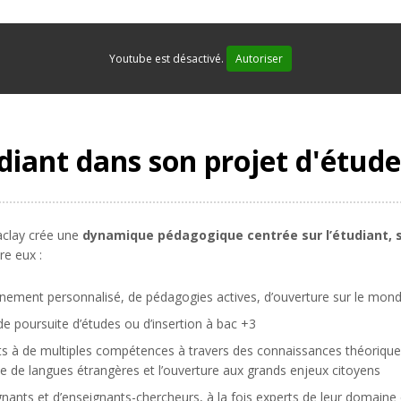
Youtube est désactivé.
Autoriser
iant dans son projet d'étude
Saclay crée une
dynamique pédagogique centrée sur l’étudiant, s
re eux :
nement personnalisé, de pédagogies actives, d’ouverture sur le mond
de poursuite d’études ou d’insertion à bac +3
ts à de multiples compétences à travers des connaissances théorique
ue de langues étrangères et l’ouverture aux grands enjeux citoyens
ants et d’enseignants-chercheurs, à la fois experts de leur domaine 