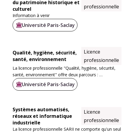
du patrimoine historique et
professionnelle
culturel
Information à venir
Université Paris-Saclay
Licence
Qualité, hygiène, sécurité,
santé, environnement
professionnelle
La licence professionnelle "Qualité, hygiène, sécurité,
santé, environnement" offre deux parcours :
Université Paris-Saclay
- Bio‐analyses et qualité pour les laboratoires de
biologie médicale (BAQ)
- Biologie et...
Systèmes automatisés,
Licence
réseaux et informatique
professionnelle
industrielle
La licence professionnelle SARII ne comporte qu'un seul