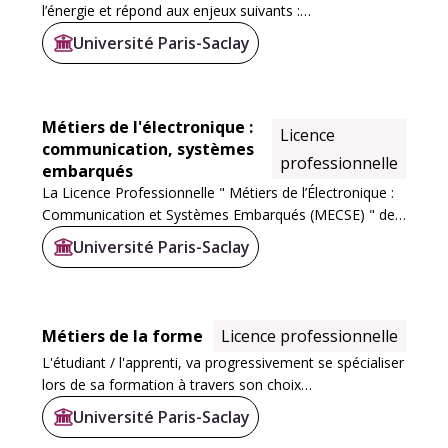
l’énergie et répond aux enjeux suivants :
Université Paris-Saclay
• secteur du bâtiment : diagnostic de performance
énergétique, nouvelle réglementation thermique...
Métiers de l'électronique :
Licence
communication, systèmes
professionnelle
embarqués
La Licence Professionnelle " Métiers de l’Électronique :
Communication et Systèmes Embarqués (MECSE) " de
l'IUT de Cachan comporte un parcours "Systèmes
Université Paris-Saclay
Embarqués et Supervision par Applications...
Métiers de la forme
Licence professionnelle
L'étudiant / l'apprenti, va progressivement se spécialiser
lors de sa formation à travers son choix
d'enseignement de spécialisation, son orientation de
Université Paris-Saclay
stage / d'apprentissage dans l'un des secteurs...