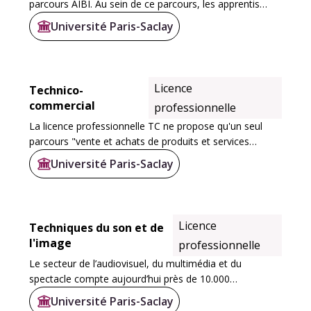
parcours AIBI. Au sein de ce parcours, les apprentis
sont amenés à se spécialiser dans un des deux
Université Paris-Saclay
domaines de la licence: l'automatisme...
Licence
Technico-
commercial
professionnelle
La licence professionnelle TC ne propose qu'un seul
parcours "vente et achats de produits et services
industriels".
Université Paris-Saclay
Licence
Techniques du son et de
l'image
professionnelle
Le secteur de l’audiovisuel, du multimédia et du
spectacle compte aujourd’hui près de 10.000
entreprises en France, employant environ 340.000
Université Paris-Saclay
personnes, majoritairement dans des profils de