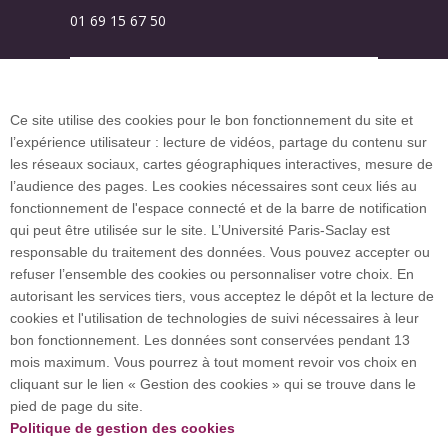
01 69 15 67 50
Plan des campus
Ce site utilise des cookies pour le bon fonctionnement du site et
l’expérience utilisateur : lecture de vidéos, partage du contenu sur
Plan du site
les réseaux sociaux, cartes géographiques interactives, mesure de
l’audience des pages. Les cookies nécessaires sont ceux liés au
fonctionnement de l'espace connecté et de la barre de notification
Investissement d’avenir (CGI)
qui peut être utilisée sur le site. L’Université Paris-Saclay est
responsable du traitement des données. Vous pouvez accepter ou
refuser l’ensemble des cookies ou personnaliser votre choix. En
Accueil des publics internationaux
autorisant les services tiers, vous acceptez le dépôt et la lecture de
cookies et l'utilisation de technologies de suivi nécessaires à leur
bon fonctionnement. Les données sont conservées pendant 13
mois maximum. Vous pourrez à tout moment revoir vos choix en
L’Université Paris-Saclay coordonne l'Alliance
cliquant sur le lien « Gestion des cookies » qui se trouve dans le
européenne EUGLOH et est membre des réseaux
pied de page du site.
européens et internationaux CESAER, EUA, EUF,
Politique de gestion des cookies
LERU, U7+ et U21.