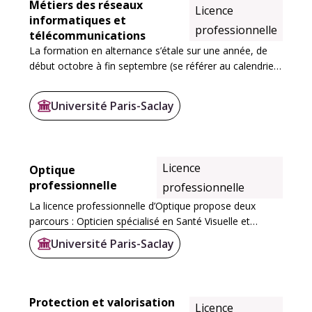
Métiers des réseaux
Licence
informatiques et
professionnelle
télécommunications
La formation en alternance s’étale sur une année, de
début octobre à fin septembre (se référer au calendrier
de l’alternance établi chaque année), découpée en :
Université Paris-Saclay
Licence
Optique
professionnelle
professionnelle
La licence professionnelle d’Optique propose deux
parcours : Opticien spécialisé en Santé Visuelle et
Opticien Manager. Ces deux parcours partagent un
Université Paris-Saclay
tronc commun d’environ 50% du volume horaire, qui...
Protection et valorisation
Licence