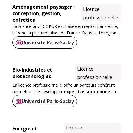
Aménagement paysager :
Licence
conception, gestion,
professionnelle
entretien
La licence pro ECOPUR est basée en région parisienne,
la zone la plus urbanisée de France. Dans cette région,
les problématiques liées au développement, à la
Université Paris-Saclay
valorisation et à la gestion des espaces...
Licence
Bio-industries et
biotechnologies
professionnelle
La licence professionnelle offre un parcours cohérent
permettant de développer
expertise
,
autonomie
au
travers d'une solide formation pratique et
Université Paris-Saclay
d’enseignements ancrés dans les réalités des...
Licence
Energie et