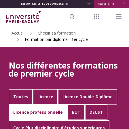
LES AUTRES SITES DE L'UNIVERSITÉ
Accessibilité
fr
ALLER
AU
Menu raccour
Menu pr
CONTENU
Search
PRINCIPAL
Accueil
Choisir sa formation
Formation par diplôme - 1er cycle
Nos différentes formations
de premier cycle
Toutes
Licence
Licence Double-Diplôme
Licence professionnelle
BUT
DEUST
Cycle Pluridisciplinaire d’études supérieures